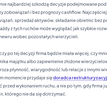
irmie najbardziej szkodzą decyzje podejmowane pod
isty zobowiązań i bez prognozy cashflow. Najczęściej
ązań, sprzedaż aktywów, składanie obietnic bez po
żdy z tych ruchów może wyglądać jak szybkie rozwi
newru wobec pozostałych wierzycieli.
czy po tej decyzji firma będzie miała więcej, czy mnie
nika majątku albo zapewnienie złożone wierzycielow
rsza płynność, wiarygodność lub relacje z innymi wie
im momencie przydaje się
doradca restrukturyzac
przed wykonaniem ruchu, a nie po tym, gdy firma ju
n, którego nie da się dotrzymać.