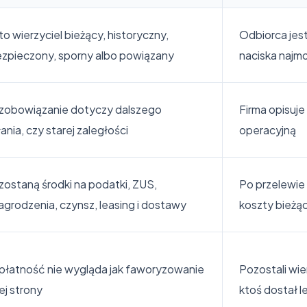
to wierzyciel bieżący, historyczny,
Odbiorca jes
zpieczony, sporny albo powiązany
naciska najmo
zobowiązanie dotyczy dalszego
Firma opisuje
łania, czy starej zaległości
operacyjną
zostaną środki na podatki, ZUS,
Po przelewie 
grodzenia, czynsz, leasing i dostawy
koszty bieżą
płatność nie wygląda jak faworyzowanie
Pozostali wie
ej strony
ktoś dostał 