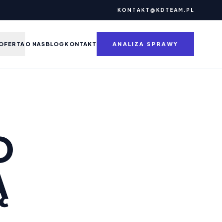
KONTAKT@KDTEAM.PL
OFERTA
O NAS
BLOG
KONTAKT
ANALIZA SPRAWY
D
Ą