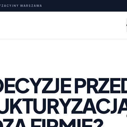
YZACYJNY WARSZAWA
DECYZJE PRZE
UKTURYZACJ
ZĄ FIRMIE?