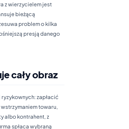
a z wierzycielem jest
nansuje bieżącą
zesuwa problem o kilka
łośniejszą presją danego
je cały obraz
j ryzykownych: zapłacić
y wstrzymaniem towaru,
 albo kontrahent, z
firma spłaca wybraną