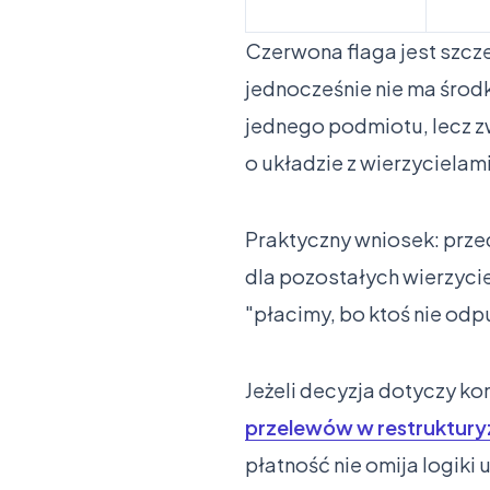
Czerwona flaga jest szcz
jednocześnie nie ma środ
jednego podmiotu, lecz 
o układzie z wierzycielami
Praktyczny wniosek: przed
dla pozostałych wierzyciel
"płacimy, bo ktoś nie odp
Jeżeli decyzja dotyczy ko
przelewów w restrukturyz
płatność nie omija logiki 