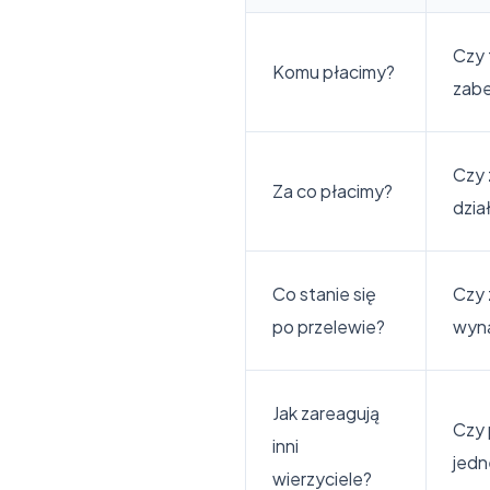
Czy 
Komu płacimy?
zabe
Czy 
Za co płacimy?
dzia
Co stanie się
Czy 
po przelewie?
wyna
Jak zareagują
Czy 
inni
jedn
wierzyciele?