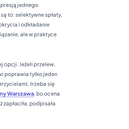
 presją jednego
 są to: selektywne spłaty,
krycia i odkładanie
ązanie, ale w praktyce
j opcji. Jeżeli przelew,
i poprawia tylko jeden
rzycielami, trzeba się
yjny Warszawa
, bo ocena
ż zapłaciła, podpisała