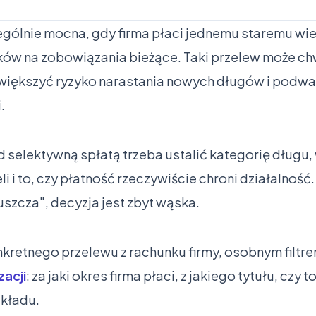
ególnie mocna, gdy firma płaci jednemu staremu wie
ków na zobowiązania bieżące. Taki przelew może ch
zwiększyć ryzyko narastania nowych długów i podw
.
 selektywną spłatą trzeba ustalić kategorię długu,
i i to, czy płatność rzeczywiście chroni działalność
uszcza", decyzja jest zbyt wąska.
nkretnego przelewu z rachunku firmy, osobnym filtre
acji
: za jaki okres firma płaci, z jakiego tytułu, czy t
układu.