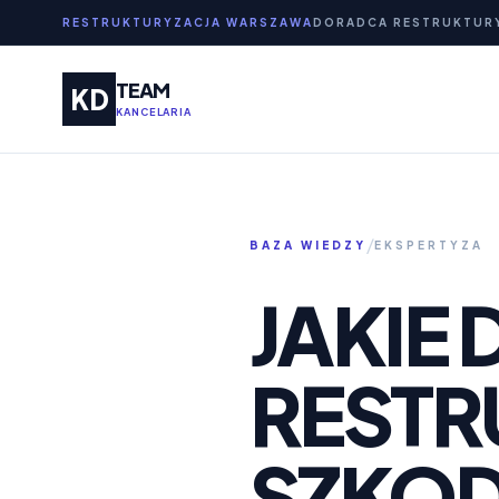
RESTRUKTURYZACJA WARSZAWA
DORADCA RESTRUKTUR
TEAM
KD
KANCELARIA
/
BAZA WIEDZY
EKSPERTYZA
JAKIE 
RESTR
SZKOD