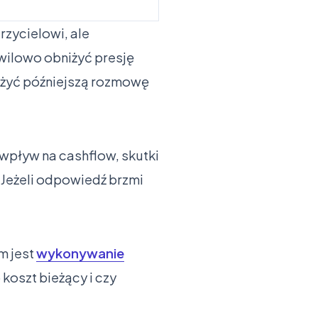
rzycielowi, ale
wilowo obniżyć presję
ażyć późniejszą rozmowę
 wpływ na cashflow, skutki
. Jeżeli odpowiedź brzmi
m jest
wykonywanie
o koszt bieżący i czy