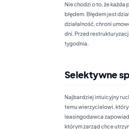
Nie chodzi o to, że każda
błędem. Błędem jest działa
działalność, chroni umow
dni. Przed restrukturyzac
tygodnia.
Selektywne spł
Najbardziej intuicyjny ru
temu wierzycielowi, któr
leasingodawca zapowiadaj
którym zarząd chce utrzy