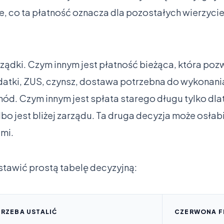
ie, co ta płatność oznacza dla pozostałych wierzycie
ządki. Czym innym jest płatność bieżąca, która pozwa
tki, ZUS, czynsz, dostawa potrzebna do wykonania 
d. Czym innym jest spłata starego długu tylko dlat
albo jest bliżej zarządu. Ta druga decyzja może os
ami.
tawić prostą tabelę decyzyjną:
TRZEBA USTALIĆ
CZERWONA F