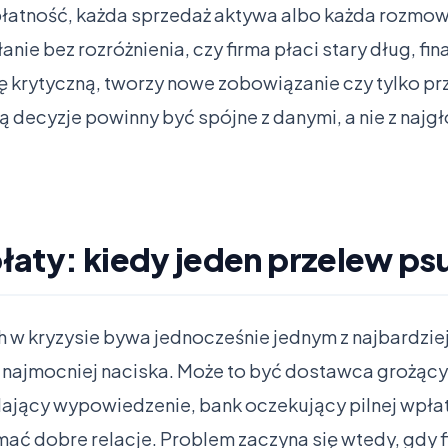
 płatność, każda sprzedaż aktywa albo każda rozmow
nie bez rozróżnienia, czy firma płaci stary dług, fi
ę krytyczną, tworzy nowe zobowiązanie czy tylko pr
ją decyzje powinny być spójne z danymi, a nie z najg
aty: kiedy jeden przelew psu
ch w kryzysie bywa jednocześnie jednym z najbardzie
y najmocniej naciska. Może to być dostawca grożąc
ący wypowiedzenie, bank oczekujący pilnej wpłaty
mać dobre relacje. Problem zaczyna się wtedy, gdy 