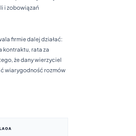
li i zobowiązań
la firmie dalej działać:
kontraktu, rata za
ego, że dany wierzyciel
łabić wiarygodność rozmów
LAGA