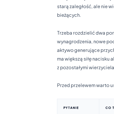
starą zaległość, ale nie w
bieżących.
Trzeba rozdzielić dwa por
wynagrodzenia, nowe poda
aktywo generujące przychó
ma większą siłę nacisku 
z pozostałymi wierzyciel
Przed przelewem warto us
PYTANIE
CO 