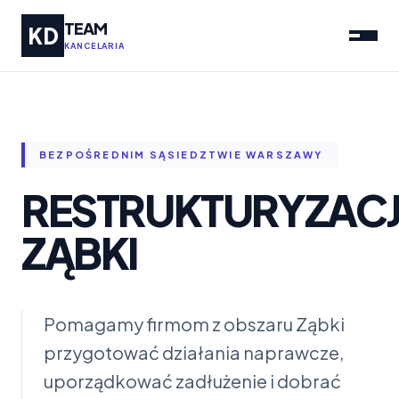
TEAM
KD
KANCELARIA
BEZPOŚREDNIM SĄSIEDZTWIE WARSZAWY
RESTRUKTURYZAC
ZĄBKI
Pomagamy firmom z obszaru Ząbki
przygotować działania naprawcze,
uporządkować zadłużenie i dobrać