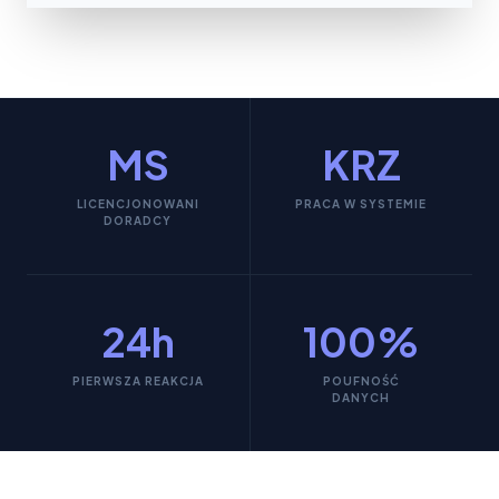
MS
KRZ
LICENCJONOWANI
PRACA W SYSTEMIE
DORADCY
24h
100%
PIERWSZA REAKCJA
POUFNOŚĆ
DANYCH