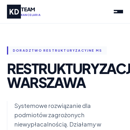
TEAM
KD
KANCELARIA
DORADZTWO RESTRUKTURYZACYJNE MS
RESTRUKTURYZAC
WARSZAWA
Systemowe rozwiązanie dla
podmiotów zagrożonych
niewypłacalnością. Działamy w