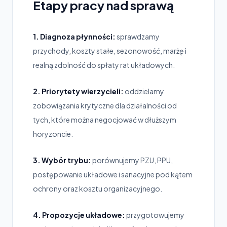
Etapy pracy nad sprawą
1. Diagnoza płynności:
sprawdzamy
przychody, koszty stałe, sezonowość, marżę i
realną zdolność do spłaty rat układowych.
2. Priorytety wierzycieli:
oddzielamy
zobowiązania krytyczne dla działalności od
tych, które można negocjować w dłuższym
horyzoncie.
3. Wybór trybu:
porównujemy PZU, PPU,
postępowanie układowe i sanacyjne pod kątem
ochrony oraz kosztu organizacyjnego.
4. Propozycje układowe:
przygotowujemy