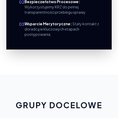
02
Bezpieczeństwo Procesowe:
Wykorzystujemy KRZ do pełnej
transparentności przebiegu sprawy.
03
Wsparcie Merytoryczne:
Stały kontakt z
doradcą w kluczowych etapach
postępowania.
GRUPY DOCELOWE