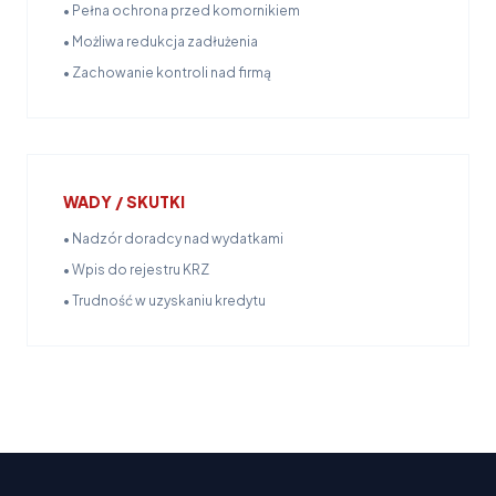
• Pełna ochrona przed komornikiem
• Możliwa redukcja zadłużenia
• Zachowanie kontroli nad firmą
WADY / SKUTKI
• Nadzór doradcy nad wydatkami
• Wpis do rejestru KRZ
• Trudność w uzyskaniu kredytu