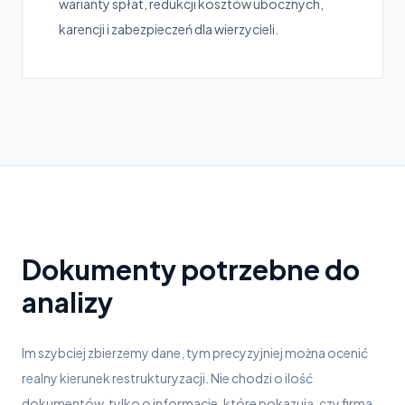
warianty spłat, redukcji kosztów ubocznych,
karencji i zabezpieczeń dla wierzycieli.
Dokumenty potrzebne do
analizy
Im szybciej zbierzemy dane, tym precyzyjniej można ocenić
realny kierunek restrukturyzacji. Nie chodzi o ilość
dokumentów, tylko o informacje, które pokazują, czy firma