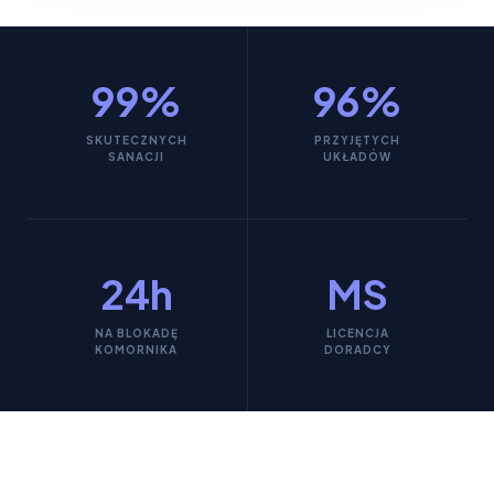
99%
96%
SKUTECZNYCH
PRZYJĘTYCH
SANACJI
UKŁADÓW
24h
MS
NA BLOKADĘ
LICENCJA
KOMORNIKA
DORADCY