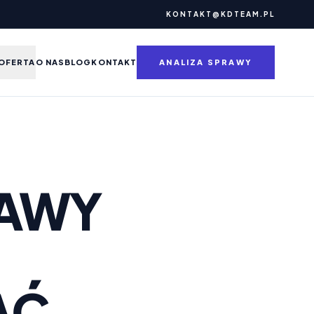
KONTAKT@KDTEAM.PL
OFERTA
O NAS
BLOG
KONTAKT
ANALIZA SPRAWY
ZAWY
AĆ