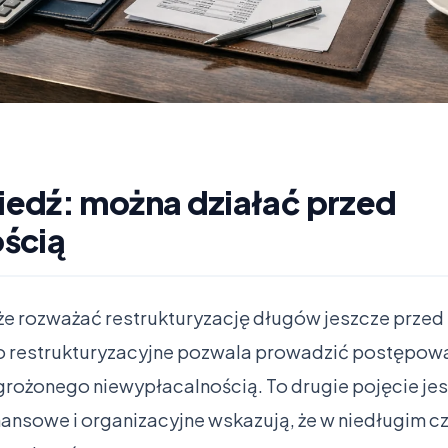
edź: można działać przed
ścią
że rozważać restrukturyzację długów jeszcze przed
o restrukturyzacyjne pozwala prowadzić postępow
rożonego niewypłacalnością. To drugie pojęcie jes
inansowe i organizacyjne wskazują, że w niedługim c