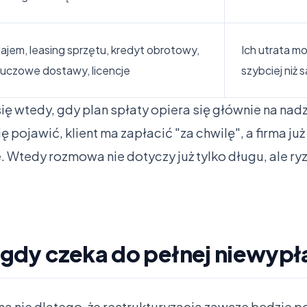
ajem, leasing sprzętu, kredyt obrotowy,
Ich utrata m
luczowe dostawy, licencje
szybciej niż 
ę wtedy, gdy plan spłaty opiera się głównie na nadz
 pojawić, klient ma zapłacić "za chwilę", a firma już
tedy rozmowa nie dotyczy już tylko długu, ale ryzy
, gdy czeka do pełnej niewypł
a nie dlatego, że restrukturyzacja zawsze będzie po