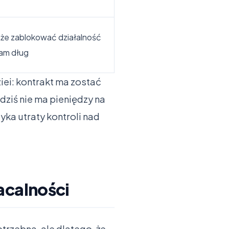
oże zablokować działalność
sam dług
iei: kontrakt ma zostać
 dziś nie ma pieniędzy na
ka utraty kontroli nad
acalności
trzebna, ale dlatego, że