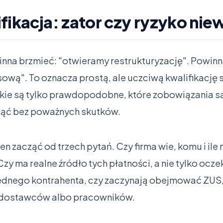
fikacja: zator czy ryzyko ni
inna brzmieć: "otwieramy restrukturyzację". Powinn
ową". To oznacza prostą, ale uczciwą kwalifikację s
akie są tylko prawdopodobne, które zobowiązania są
unąć bez poważnych skutków.
n zacząć od trzech pytań. Czy firma wie, komu i ile
Czy ma realne źródło tych płatności, a nie tylko ocz
ednego kontrahenta, czy zaczynają obejmować ZUS,
 dostawców albo pracowników.