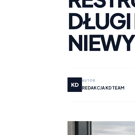
DŁUGI
NIEWY
AUTOR
KD
REDAKCJA KD TEAM