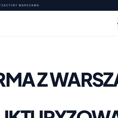
YZACYJNY WARSZAWA
IRMA Z WARS
RUKTURYZOW