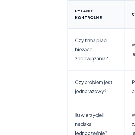
PYTANIE
C
KONTROLNE
Czy firma płaci
W
bieżące
l
zobowiązania?
Czy problem jest
P
jednorazowy?
p
Ilu wierzycieli
W
naciska
z
jednocześnie?
l