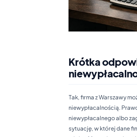
Krótka odpowi
niewypłacalno
Tak, firma z Warszawy mo
niewypłacalnością. Praw
niewypłacalnego albo zag
sytuację, w której dane f