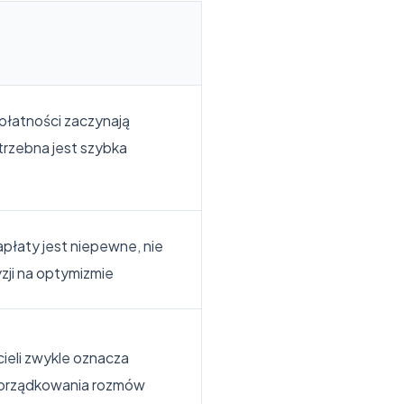
 płatności zaczynają
trzebna jest szybka
zapłaty jest niepewne, nie
zji na optymizmie
cieli zwykle oznacza
orządkowania rozmów