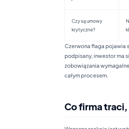
Czy są umowy
N
krytyczne?
k
Czerwona flaga pojawia si
podpisany, inwestor ma się
zobowiązania wymagalne. W
całym procesem.
Co firma traci
Wczesna reakcja jest ważn