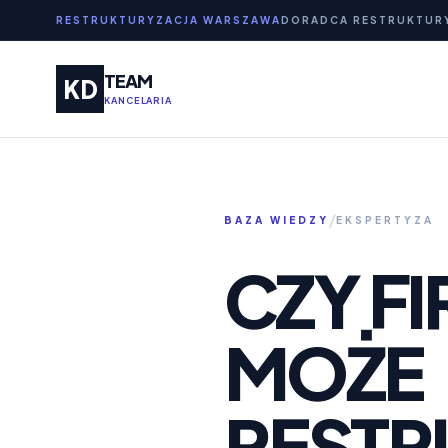
RESTRUKTURYZACJA WARSZAWA
DORADCA RESTRUKTUR
TEAM
KD
KANCELARIA
/
BAZA WIEDZY
EKSPERTYZA
CZY F
MOŻE
REST