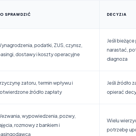
O SPRAWDZIĆ
DECYZJA
Jeśli bieżące
ynagrodzenia, podatki, ZUS, czynsz,
narastać, po
easingi, dostawy i koszty operacyjne
diagnoza
rzyczynę zatoru, termin wpływu i
Jeśli źródło 
otwierdzone źródło zapłaty
opierać decy
ezwania, wypowiedzenia, pozwy,
Wielu wierzy
ajęcia, rozmowy z bankiem i
potrzebę up
easingodawcą