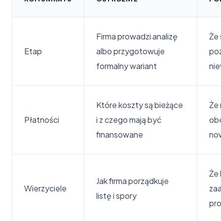
Firma prowadzi analizę
Że
Etap
albo przygotowuje
po
formalny wariant
ni
Które koszty są bieżące
Że 
Płatności
i z czego mają być
obe
finansowane
no
Że 
Jak firma porządkuje
Wierzyciele
za
listę i spory
pr