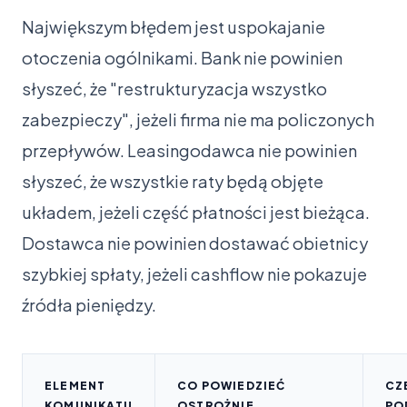
Największym błędem jest uspokajanie
otoczenia ogólnikami. Bank nie powinien
słyszeć, że "restrukturyzacja wszystko
zabezpieczy", jeżeli firma nie ma policzonych
przepływów. Leasingodawca nie powinien
słyszeć, że wszystkie raty będą objęte
układem, jeżeli część płatności jest bieżąca.
Dostawca nie powinien dostawać obietnicy
szybkiej spłaty, jeżeli cashflow nie pokazuje
źródła pieniędzy.
ELEMENT
CO POWIEDZIEĆ
CZ
KOMUNIKATU
OSTROŻNIE
PO