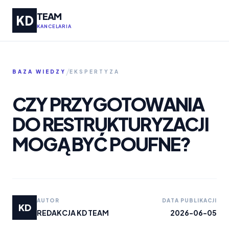
TEAM
KD
KANCELARIA
/
BAZA WIEDZY
EKSPERTYZA
CZY PRZYGOTOWANIA
DO RESTRUKTURYZACJI
MOGĄ BYĆ POUFNE?
AUTOR
DATA PUBLIKACJI
KD
REDAKCJA KD TEAM
2026-06-05