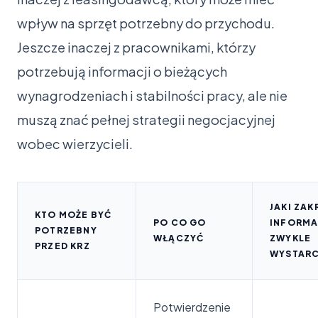
wpływ na sprzęt potrzebny do przychodu.
Jeszcze inaczej z pracownikami, którzy
potrzebują informacji o bieżących
wynagrodzeniach i stabilności pracy, ale nie
muszą znać pełnej strategii negocjacyjnej
wobec wierzycieli.
JAKI ZAK
KTO MOŻE BYĆ
PO CO GO
INFORMA
POTRZEBNY
WŁĄCZYĆ
ZWYKLE
PRZED KRZ
WYSTAR
Potwierdzenie