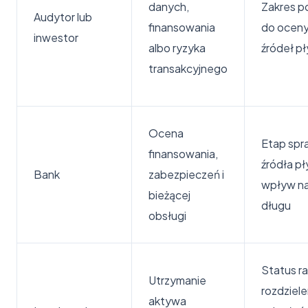
danych,
Zakres p
Audytor lub
finansowania
do oceny 
inwestor
albo ryzyka
źródeł p
transakcyjnego
Ocena
Etap spr
finansowania,
źródła pł
Bank
zabezpieczeń i
wpływ na
bieżącej
długu
obsługi
Status ra
Utrzymanie
rozdziele
aktywa