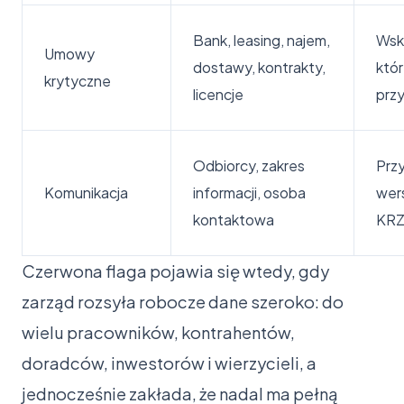
Bank, leasing, najem,
Wska
Umowy
dostawy, kontrakty,
któr
krytyczne
licencje
prz
Odbiorcy, zakres
Prz
Komunikacja
informacji, osoba
wer
kontaktowa
KR
Czerwona flaga pojawia się wtedy, gdy
zarząd rozsyła robocze dane szeroko: do
wielu pracowników, kontrahentów,
doradców, inwestorów i wierzycieli, a
jednocześnie zakłada, że nadal ma pełną