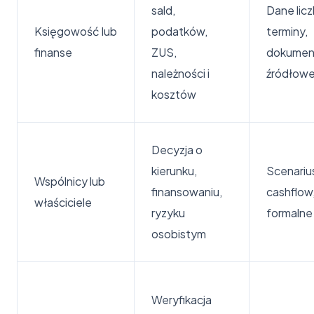
sald,
Dane lic
Księgowość lub
podatków,
terminy,
finanse
ZUS,
dokumen
należności i
źródłow
kosztów
Decyzja o
kierunku,
Scenariu
Wspólnicy lub
finansowaniu,
cashflow
właściciele
ryzyku
formalne
osobistym
Weryfikacja