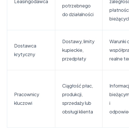
Leasingodawca
zaległości
potrzebnego
płatnośc
do działalności
bieżącyc
Dostawy, limity
Warunki d
Dostawca
kupieckie,
współpra
krytyczny
przedpłaty
realne te
Ciągłość płac,
Informac
Pracownicy
produkcji,
bieżącym
kluczowi
sprzedaży lub
i
obsługi klienta
odpowied