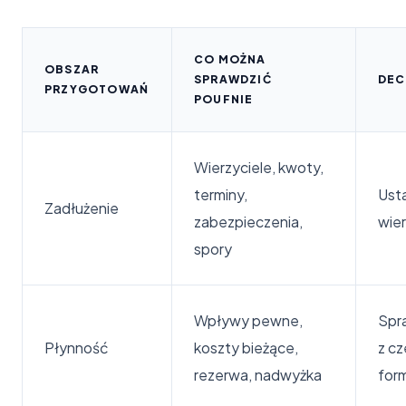
CO MOŻNA
OBSZAR
SPRAWDZIĆ
DEC
PRZYGOTOWAŃ
POUFNIE
Wierzyciele, kwoty,
terminy,
Usta
Zadłużenie
zabezpieczenia,
wier
spory
Wpływy pewne,
Spra
Płynność
koszty bieżące,
z cz
rezerwa, nadwyżka
for