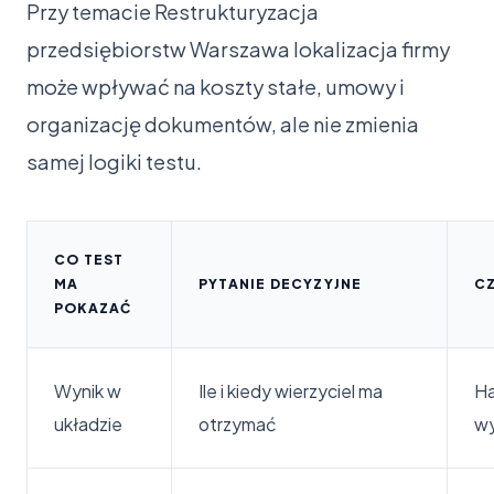
Przy temacie Restrukturyzacja
przedsiębiorstw Warszawa lokalizacja firmy
może wpływać na koszty stałe, umowy i
organizację dokumentów, ale nie zmienia
samej logiki testu.
CO TEST
MA
PYTANIE DECYZYJNE
C
POKAZAĆ
Wynik w
Ile i kiedy wierzyciel ma
Ha
układzie
otrzymać
wy