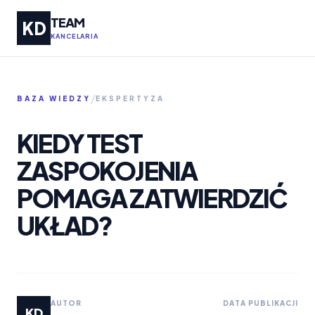
TEAM
KD
KANCELARIA
/
BAZA WIEDZY
EKSPERTYZA
KIEDY TEST
ZASPOKOJENIA
POMAGA ZATWIERDZIĆ
UKŁAD?
AUTOR
DATA PUBLIKACJI
KD