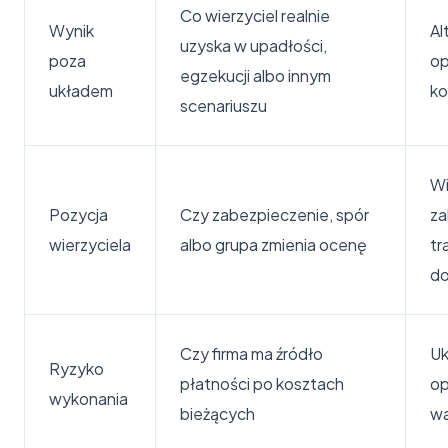
Co wierzyciel realnie
Wynik
Al
uzyska w upadłości,
poza
op
egzekucji albo innym
układem
ko
scenariuszu
Wi
Pozycja
Czy zabezpieczenie, spór
za
wierzyciela
albo grupa zmienia ocenę
tr
d
Czy firma ma źródło
Uk
Ryzyko
płatności po kosztach
op
wykonania
bieżących
wa