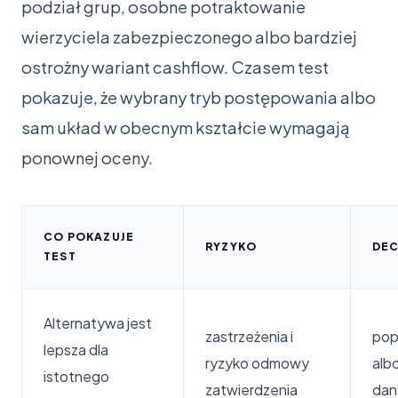
podział grup, osobne potraktowanie
wierzyciela zabezpieczonego albo bardziej
ostrożny wariant cashflow. Czasem test
pokazuje, że wybrany tryb postępowania albo
sam układ w obecnym kształcie wymagają
ponownej oceny.
CO POKAZUJE
RYZYKO
DEC
TEST
Alternatywa jest
zastrzeżenia i
pop
lepsza dla
ryzyko odmowy
alb
istotnego
zatwierdzenia
dan