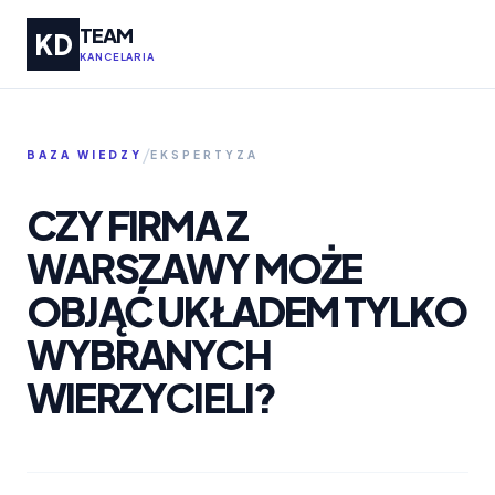
TEAM
KD
KANCELARIA
/
BAZA WIEDZY
EKSPERTYZA
CZY FIRMA Z
WARSZAWY MOŻE
OBJĄĆ UKŁADEM TYLKO
WYBRANYCH
WIERZYCIELI?