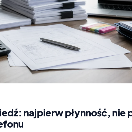
dź: najpierw płynność, nie p
lefonu