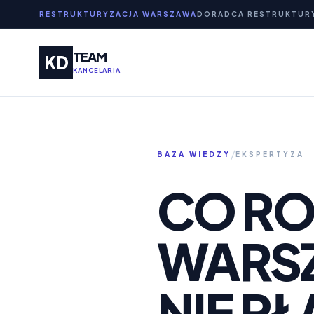
RESTRUKTURYZACJA WARSZAWA
DORADCA RESTRUKTUR
TEAM
KD
KANCELARIA
/
BAZA WIEDZY
EKSPERTYZA
CO ROB
WARSZ
NIE P