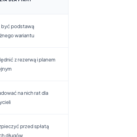
 być podstawą
żnego wariantu
ędnić z rezerwą i planem
yjnym
udować na nich rat dla
ycieli
pieczyć przed spłatą
ych długów