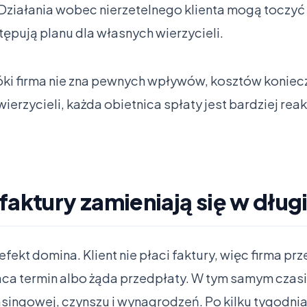
Działania wobec nierzetelnego klienta mogą toczyć 
tępują planu dla własnych wierzycieli.
ki firma nie zna pewnych wpływów, kosztów koniec
erzycieli, każda obietnica spłaty jest bardziej reak
faktury zamieniają się w długi
 efekt domina. Klient nie płaci faktury, więc firma p
a termin albo żąda przedpłaty. W tym samym czasi
asingowej, czynszu i wynagrodzeń. Po kilku tygodni