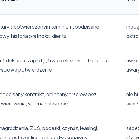
tury z potwierdzonym terminem, podpisane
mogą
wy, historia płatności klienta
ostro
ent deklaruje zapłatę, trwa rozliczenie etapu, jest
uwzgl
ęściowe potwierdzenie
awar
podpisany kontrakt, obiecany przelew bez
nie b
wierdzenia, sporna należność
wierz
agrodzenia, ZUS, podatki, czynsz, leasingi,
zabez
dia, dostawy, licencje, podwykonawcy
star