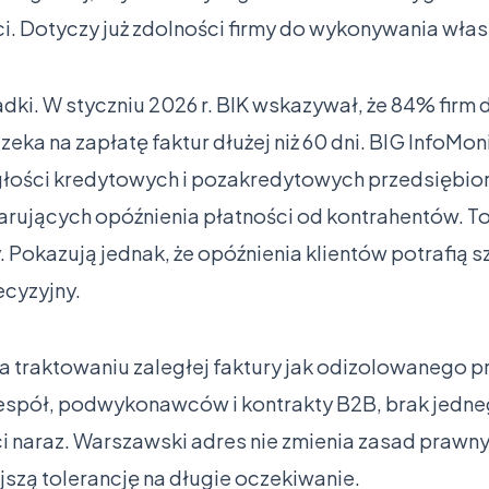
ci. Dotyczy już zdolności firmy do wykonywania wł
adki. W styczniu 2026 r. BIK wskazywał, że 84% fir
zeka na zapłatę faktur dłużej niż 60 dni. BIG InfoMoni
egłości kredytowych i pozakredytowych przedsiębior
larujących opóźnienia płatności od kontrahentów. To 
. Pokazują jednak, że opóźnienia klientów potrafią 
cyzyjny.
 traktowaniu zaległej faktury jak odizolowanego pr
 zespół, podwykonawców i kontrakty B2B, brak jed
i naraz. Warszawski adres nie zmienia zasad prawny
ejszą tolerancję na długie oczekiwanie.