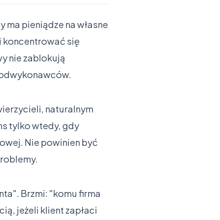
zy ma pieniądze na własne
i koncentrować się
y nie zablokują
 podwykonawców.
ierzycieli, naturalnym
ns tylko wtedy, gdy
sowej. Nie powinien być
problemy.
nta". Brzmi: "komu firma
ią, jeżeli klient zapłaci