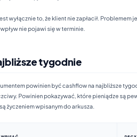
t wyłącznie to, że klient nie zapłacił. Problemem jes
 wpływ nie pojawi się w terminie.
jbliższe tygodnie
mentem powinien być cashflow na najbliższe tygod
czciwy. Powinien pokazywać, które pieniądze są pew
są życzeniem wpisanym do arkusza.
 WPISAĆ
DECY