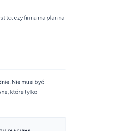
t to, czy firma ma plan na
nie. Nie musi być
ne, które tylko
ZJA DLA FIRMY