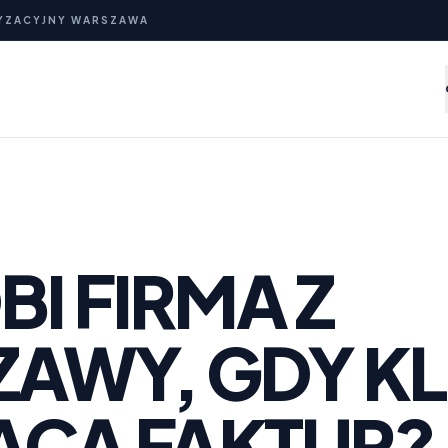
YZACYJNY WARSZAWA
I FIRMA Z
AWY, GDY KL
ŁACĄ FAKTUR?