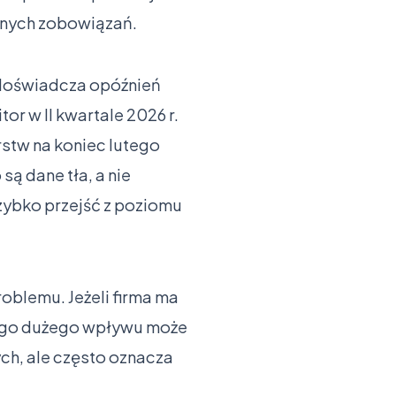
asnych zobowiązań.
m doświadcza opóźnień
tor w II kwartale 2026 r.
stw na koniec lutego
są dane tła, a nie
szybko przejść z poziomu
oblemu. Jeżeli firma ma
nego dużego wpływu może
ch, ale często oznacza