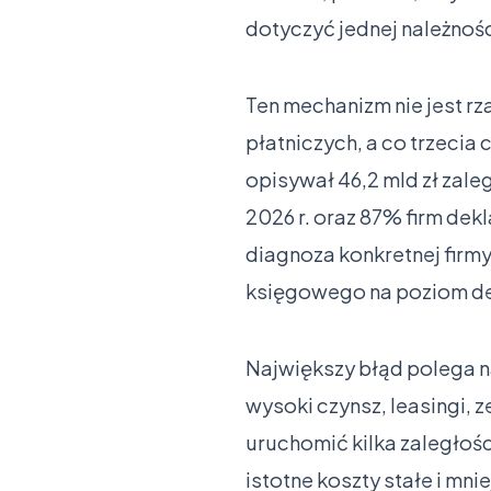
dotyczyć jednej należnoś
Ten mechanizm nie jest rz
płatniczych, a co trzecia c
opisywał 46,2 mld zł zal
2026 r. oraz 87% firm dek
diagnoza konkretnej firmy
księgowego na poziom de
Największy błąd polega na
wysoki czynsz, leasingi,
uruchomić kilka zaległośc
istotne koszty stałe i mni