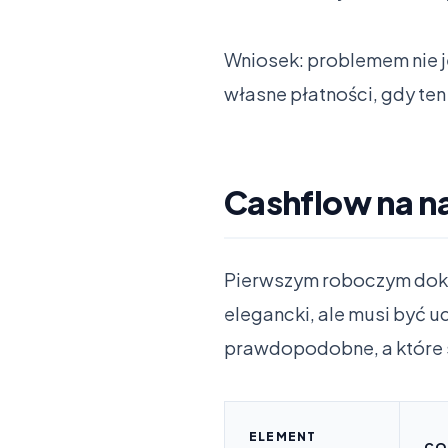
Wniosek: problemem nie jes
własne płatności, gdy ten
Cashflow na na
Pierwszym roboczym doku
elegancki, ale musi być u
prawdopodobne, a które 
ELEMENT
CO