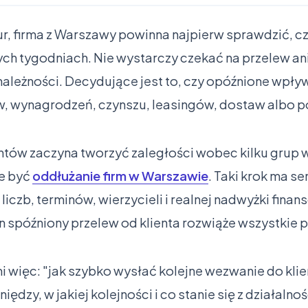
tur, firma z Warszawy powinna najpierw sprawdzić, c
ych tygodniach. Nie wystarczy czekać na przelew an
ależności. Decydujące jest to, czy opóźnione wpływ
, wynagrodzeń, czynszu, leasingów, dostaw albo
ientów zaczyna tworzyć zaległości wobec kilku grup w
e być
oddłużanie firm w Warszawie
. Taki krok ma se
czb, terminów, wierzycieli i realnej nadwyżki finan
en spóźniony przelew od klienta rozwiąże wszystkie 
i więc: "jak szybko wysłać kolejne wezwanie do klie
iędzy, w jakiej kolejności i co stanie się z działalnośc