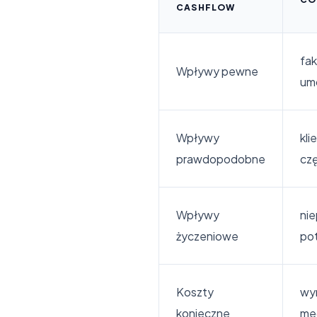
CASHFLOW
fak
Wpływy pewne
umo
Wpływy
kli
prawdopodobne
cz
Wpływy
nie
życzeniowe
pot
Koszty
wyn
konieczne
me