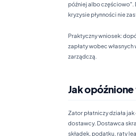
później albo częściowo". 
kryzysie płynności nie zas
Praktyczny wniosek: dopó
zapłaty wobec własnych wi
zarządczą.
Jak opóźnione 
Zator płatniczy działa jak
dostawcy. Dostawca skrac
składek, podatku, raty le