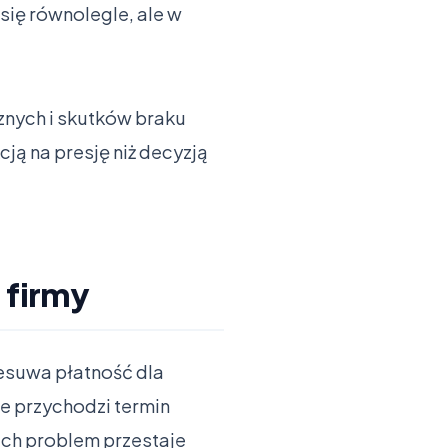
się równolegle, ale w
znych i skutków braku
cją na presję niż decyzją
 firmy
rzesuwa płatność dla
e przychodzi termin
ach problem przestaje