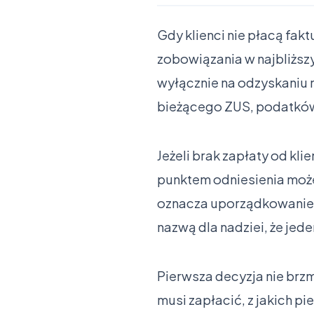
Gdy klienci nie płacą fak
zobowiązania w najbliższ
wyłącznie na odzyskaniu n
bieżącego ZUS, podatków
Jeżeli brak zapłaty od kl
punktem odniesienia moż
oznacza uporządkowanie li
nazwą dla nadziei, że jed
Pierwsza decyzja nie brzm
musi zapłacić, z jakich pien