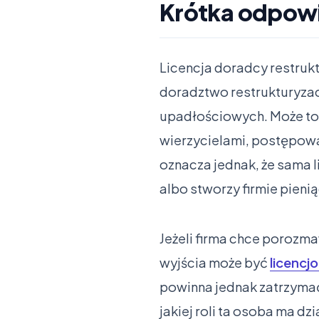
Krótka odpowie
Licencja doradcy restruk
doradztwo restrukturyzac
upadłościowych. Może to 
wierzycielami, postępowan
oznacza jednak, że sama l
albo stworzy firmie pieni
Jeżeli firma chce porozm
wyjścia może być
licencj
powinna jednak zatrzymać 
jakiej roli ta osoba ma d