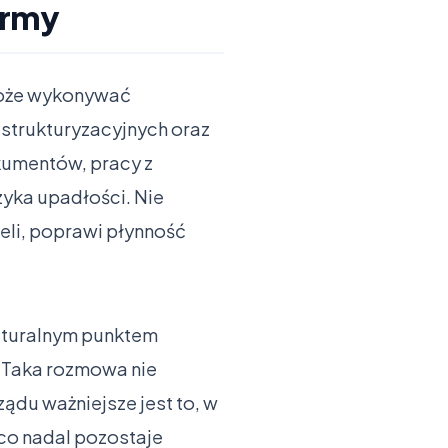
irmy
 może wykonywać
estrukturyzacyjnych oraz
kumentów, pracy z
zyka upadłości. Nie
eli, poprawi płynność
naturalnym punktem
. Taka rozmowa nie
ądu ważniejsze jest to, w
 co nadal pozostaje