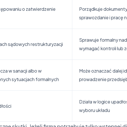
ępowaniu o zatwierdzenie
Porządkuje dokumenty
sprawozdanie i pracę 
Sprawuje formalny nadz
ach sądowych restrukturyzacji
wymagać kontroli lub 
cza w sanacji albo w
Może oznaczać dalej id
onych sytuacjach formalnych
prowadzenie przedsię
Działa w logice upadłoś
łości
wyboru układu
czne skutki. Jeżeli firma potrzebuje tylko wstępnej