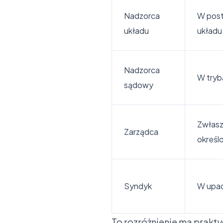
Nadzorca
W post
układu
układu
Nadzorca
W tryb
sądowy
Zwłasz
Zarządca
określ
Syndyk
W upad
To rozróżnienie ma prakty