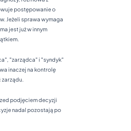
towuje postępowanie o
ów. Jeżeli sprawa wymaga
rma jest już w innym
jątkiem.
a", "zarządca" i "syndyk"
ywa inaczej na kontrolę
ć zarządu.
Przed podjęciem decyzji
cyzje nadal pozostają po