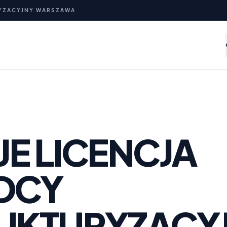
YZACYJNY WARSZAWA
JE LICENCJA
DCY
UKTURYZACY