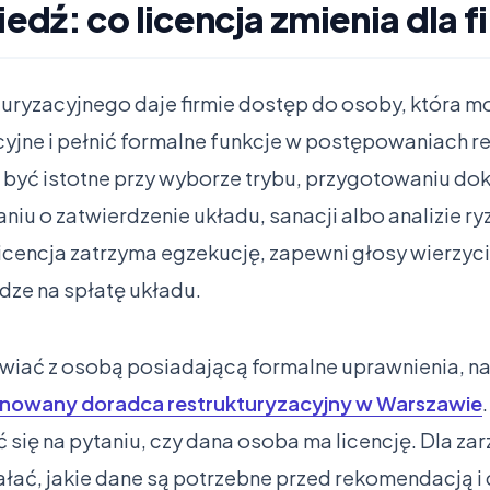
dź: co licencja zmienia dla f
turyzacyjnego daje firmie dostęp do osoby, która
yjne i pełnić formalne funkcje w postępowaniach r
być istotne przy wyborze trybu, przygotowaniu do
iu o zatwierdzenie układu, sanacji albo analizie ry
icencja zatrzyma egzekucję, zapewni głosy wierzyci
ądze na spłatę układu.
awiać z osobą posiadającą formalne uprawnienia, 
onowany doradca restrukturyzacyjny w Warszawie
się na pytaniu, czy dana osoba ma licencję. Dla zarz
ziałać, jakie dane są potrzebne przed rekomendacją i