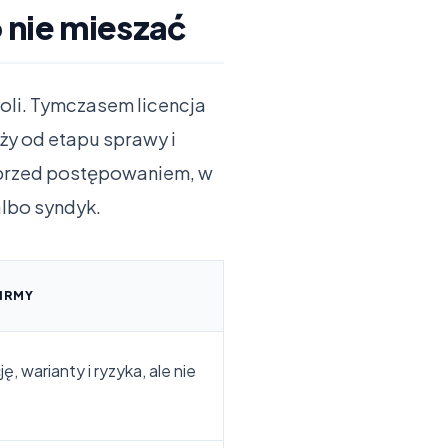
 nie mieszać
roli. Tymczasem licencja
ży od etapu sprawy i
 przed postępowaniem, w
albo syndyk.
IRMY
 warianty i ryzyka, ale nie