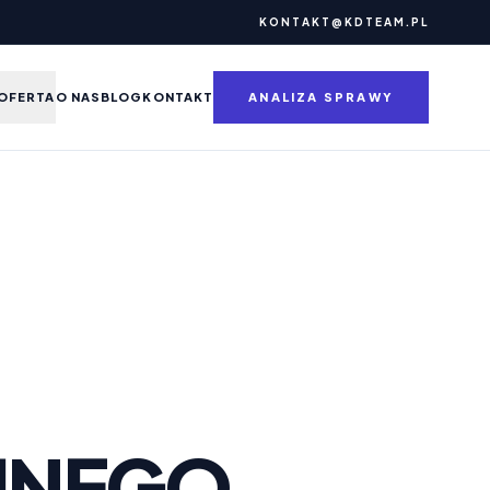
KONTAKT@KDTEAM.PL
OFERTA
O NAS
BLOG
KONTAKT
ANALIZA SPRAWY
JNEGO