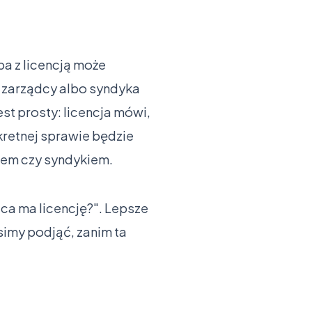
ba z licencją może
 zarządcy albo syndyka
st prosty: licencja mówi,
nkretnej sprawie będzie
iem czy syndykiem.
ca ma licencję?". Lepsze
usimy podjąć, zanim ta