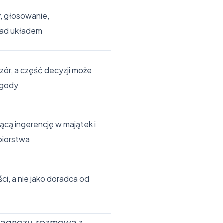
, głosowanie,
nad układem
ór, a część decyzji może
zgody
ącą ingerencję w majątek i
biorstwa
ci, a nie jako doradca od
 diagnozy, rozmowa z