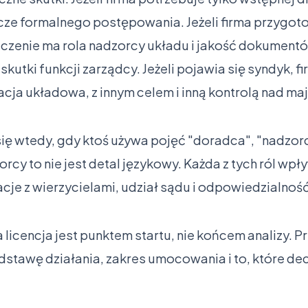
cze formalnego postępowania. Jeżeli firma przygo
aczenie ma rola nadzorcy układu i jakość dokument
skutki funkcji zarządcy. Jeżeli pojawia się syndyk, fi
acja układowa, z innym celem i inną kontrolą nad ma
ię wtedy, gdy ktoś używa pojęć "doradca", "nadzorc
rcy to nie jest detal językowy. Każda z tych ról wpł
acje z wierzycielami, udział sądu i odpowiedzialnoś
licencja jest punktem startu, nie końcem analizy. 
odstawę działania, zakres umocowania i to, które de